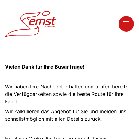
Toggl
Reisethemen
Vielen Dank für Ihre Busanfrage!
Toggl
Highlights
Toggl
Service
Wir haben Ihre Nachricht erhalten und prüfen bereits
Toggl
Kontakt
die Verfügbarkeiten sowie die beste Route für Ihre
Fahrt.
Wir kalkulieren das Angebot für Sie und melden uns
Start
schnellstmöglich mit allen Details zurück.
Busreisen
Bus mieten
Herzliche Grüße, Ihr Team von Ernst Reisen