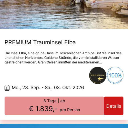
PREMIUM Trauminsel Elba
Die Insel Elba, eine grüne Oase im Toskanischen Archipel, ist die Insel des
unendlichen Horizontes. Goldene Strände, die vom kristallklaren Wasser
gestreichelt werden, Granitfelsen inmitten der mediterranen
Buschvegetation, Geschichten von Völkern, die immer von der Sonne
geküsst wurden. Bunt blühende Maccia und Felslandschaften, die von
Olivenhainen durchzogen werden, bilden eine Symbiose mit weitläufigen
Stränden und einzigartigen Buchten. Auch die Geschichte hat deutliche
Spuren hinterlassen: Etrusker, Römer und die Medici haben die Insel
Mo., 28. Sep. - Sa., 03. Okt. 2026
jahrhundertelang geprägt. Der berühmteste Insulaner war zweifellos
Napoleon, der dorthin ins Exil verbannt wurde. Er fühlte sich auf dieser
paradiesischen Insel aber nicht als Gefangener, sondern als König der
6 Tage
| ab
Insel.
Details
€ 1.839,-
pro Person