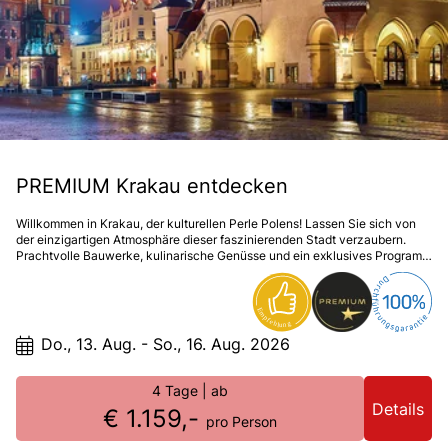
PREMIUM Krakau entdecken
Willkommen in Krakau, der kulturellen Perle Polens! Lassen Sie sich von
der einzigartigen Atmosphäre dieser faszinierenden Stadt verzaubern.
Prachtvolle Bauwerke, kulinarische Genüsse und ein exklusives Programm
machen diese Reise zu einem unvergesslichen Erlebnis. Ihr elegantes
****Hotel Mercure Stare Miasto rundet den Aufenthalt mit Komfort und Stil
perfekt ab.
Do., 13. Aug. - So., 16. Aug. 2026
4 Tage
| ab
Details
€ 1.159,-
pro Person