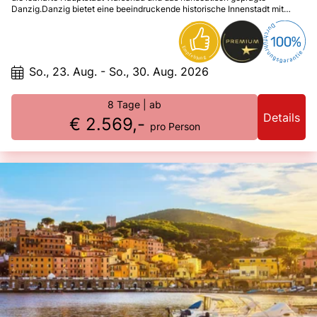
Danzig.Danzig bietet eine beeindruckende historische Innenstadt mit
Kirchen, Stadttoren, wunderschönen Häusern am Langen Markt oder in
der Mariengasse zwischen Frauentor und Marienkirche und am Hafen, wo
sich auch das berühmte Krantor an der Motlawa befindet. Warschau, die
pulsierende Hauptstadt des Landes, liegt am Weichselufer. Hier kann man
durch malerische Gassen schlendern. Moderner gibt sich die Stadt in den
So., 23. Aug. - So., 30. Aug. 2026
Straßenzügen rund um den mächtigen Kulturpalast aus Ostblockzeiten.
Hier wächst eine moderne Hochhausstadt empor. Überall in der Stadt
findet man Parks und prächtige historische Paläste.Krakau, die alte
8 Tage
| ab
Königsstadt am Oberlauf der Weichsel besteht im Grunde aus zwei
Details
€ 2.569,-
Städten. Die mittelalterliche Altstadt mit dem zentralen Hauptmarkt, wo
pro Person
sich die Tuchhallen, die Marienkirche, andere Sehenswürdigkeiten
befinden und der Stadtteil Kazimierz, dazwischen liegt am Flussufer der
Wawel, die alte polnische Königsburg, darüber hinaus vor den Toren der
Stadt befindet das Salzbergwerk von Wieliczka oder das Hochgebirge
Hohe Tatra.