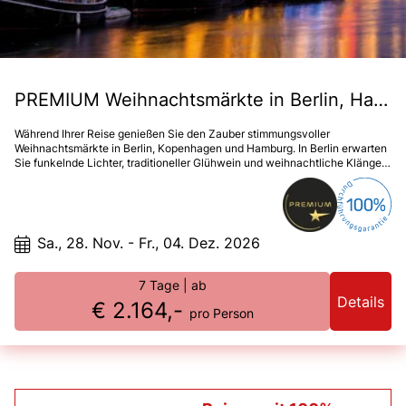
PREMIUM Weihnachtsmärkte in Berlin, Hamburg & Kopenhagen
Während Ihrer Reise genießen Sie den Zauber stimmungsvoller
Weihnachtsmärkte in Berlin, Kopenhagen und Hamburg. In Berlin erwarten
Sie funkelnde Lichter, traditioneller Glühwein und weihnachtliche Klänge.
Kopenhagen verzaubert mit skandinavischem Flair, liebevoll dekorierten
Ständen und dem Duft von Zimtschnecken und Gløgg. In Hamburg erleben
Sie den festlich erleuchteten Adventsmarkt vor dem Rathaus, wo
norddeutsche Gemütlichkeit und weihnachtliche Atmosphäre
zusammentreffen – eine winterliche Genussreise voller Lichterglanz.
Sa., 28. Nov. - Fr., 04. Dez. 2026
7 Tage
| ab
Details
€ 2.164,-
pro Person