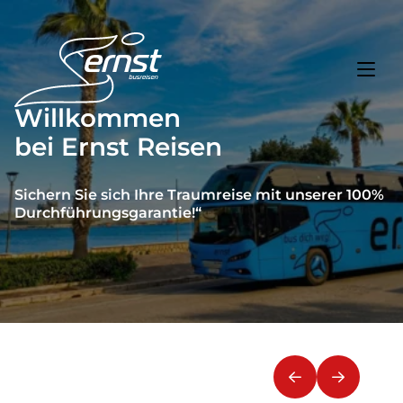
Willkommen
bei Ernst Reisen
Toggl
Reisethemen
Toggl
Highlights
Sichern Sie sich Ihre Traumreise mit unserer 100%
Durchführungsgarantie!“
Toggl
Service
Toggl
Kontakt
Start
Busreisen
Bus mieten