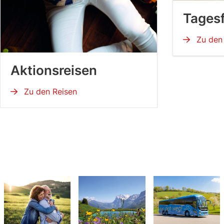
Tages
Zu den 
Aktionsreisen
Zu den Reisen