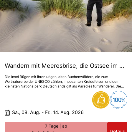
Wandern mit Meeresbrise, die Ostsee im Blick
Die Insel Rügen mit ihren urigen, alten Buchenwäldern, die zum
Weltnaturerbe der UNESCO zählen, imposanten Kreidefelsen und dem
kleinsten Nationalpark Deutschlands gilt als Paradies für Wanderer. Die
hügelige und sanfte Natur bietet eine Vielzahl von Wanderwegen, die es
ermöglichen, Deutschlands größte Insel ausgiebig zu erkunden. Nehmen
Sie sich unbedingt Zeit für eine Pause an einem der feinen Sandstrände
oder in einem der Seebäder und genießen Sie die erfrischende
Meeresbrise.
Sa., 08. Aug. - Fr., 14. Aug. 2026
7 Tage
| ab
Details