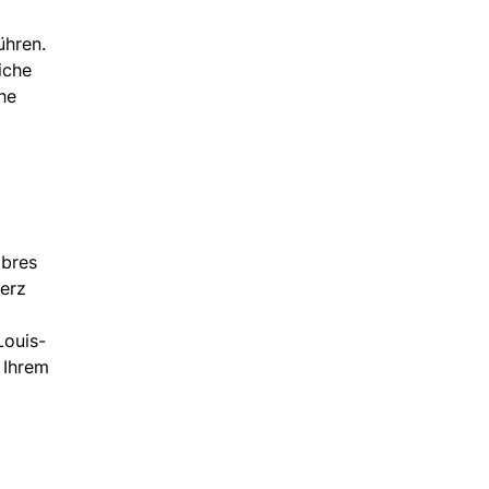
ühren.
iche
he
mbres
Herz
Louis-
 Ihrem