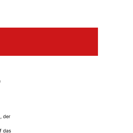
a
, der
f das