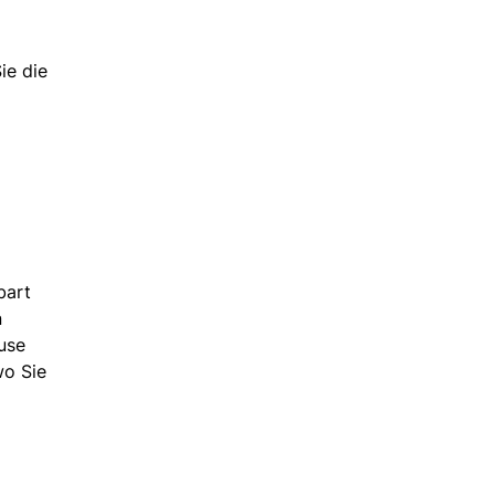
ie die
bart
n
use
wo Sie