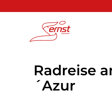
Radreise a
´Azur