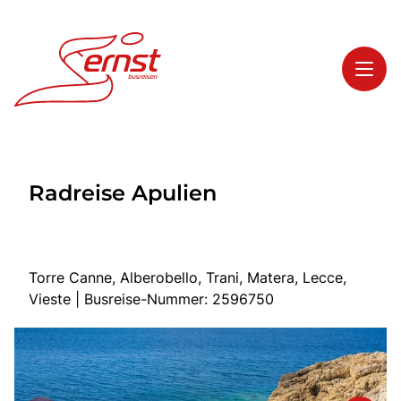
Toggl
Reisethemen
Radreise Apulien
Toggl
Highlights
Toggl
Service
Toggl
Kontakt
Torre Canne, Alberobello, Trani, Matera, Lecce,
Vieste | Busreise-Nummer: 2596750
Start
Busreisen
Bus mieten