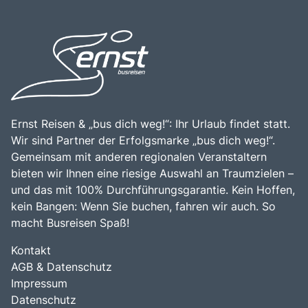
entdecken und die köstliche apulische Küche zu
italienische Lebensart zu erleben, macht den Gargano zu
probieren. Die Kombination aus atemberaubenden
einem unverzichtbaren Ziel für Reisende, die die Schätze
Landschaften, kulturellen Erlebnissen und der Möglichkeit,
Apuliens entdecken möchten.
die Natur aktiv zu erleben, macht den Gargano zu einem
unverzichtbaren Ziel für Reisende.
Ernst Reisen & „bus dich weg!“: Ihr Urlaub findet statt.
Wir sind Partner der Erfolgsmarke „bus dich weg!“.
Gemeinsam mit anderen regionalen Veranstaltern
bieten wir Ihnen eine riesige Auswahl an Traumzielen –
und das mit 100% Durchführungsgarantie. Kein Hoffen,
kein Bangen: Wenn Sie buchen, fahren wir auch. So
macht Busreisen Spaß!
Kontakt
AGB & Datenschutz
Impressum
Datenschutz