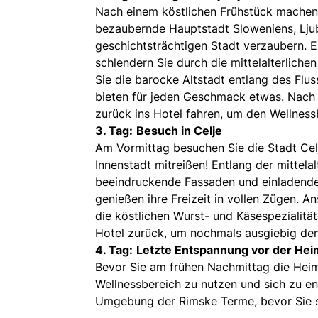
Nach einem köstlichen Frühstück machen S
bezaubernde Hauptstadt Sloweniens, Ljub
geschichtsträchtigen Stadt verzaubern. 
schlendern Sie durch die mittelalterlich
Sie die barocke Altstadt entlang des Fl
bieten für jeden Geschmack etwas. Nach d
zurück ins Hotel fahren, um den Wellness
3. Tag:
Besuch in Celje
Am Vormittag besuchen Sie die Stadt Celj
Innenstadt mitreißen! Entlang der mittela
beeindruckende Fassaden und einladende P
genießen ihre Freizeit in vollen Zügen. 
die köstlichen Wurst- und Käsespezialitä
Hotel zurück, um nochmals ausgiebig den
4. Tag:
Letzte Entspannung vor der Hei
Bevor Sie am frühen Nachmittag die Heimr
Wellnessbereich zu nutzen und sich zu en
Umgebung der Rimske Terme, bevor Sie 