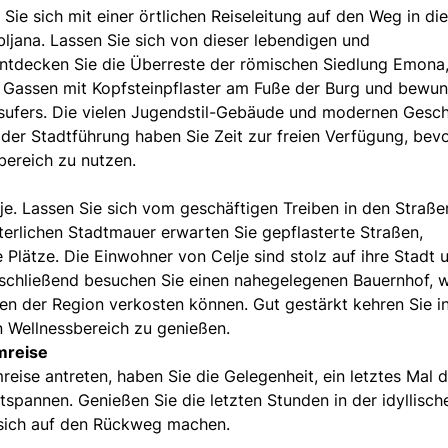
ie sich mit einer örtlichen Reiseleitung auf den Weg in die
ljana. Lassen Sie sich von dieser lebendigen und
Entdecken Sie die Überreste der römischen Siedlung Emona
en Gassen mit Kopfsteinpflaster am Fuße der Burg und bewu
ussufers. Die vielen Jugendstil-Gebäude und modernen Gesc
er Stadtführung haben Sie Zeit zur freien Verfügung, bevo
bereich zu nutzen.
e. Lassen Sie sich vom geschäftigen Treiben in den Straße
lterlichen Stadtmauer erwarten Sie gepflasterte Straßen,
lätze. Die Einwohner von Celje sind stolz auf ihre Stadt 
Anschließend besuchen Sie einen nahegelegenen Bauernhof, 
ten der Region verkosten können. Gut gestärkt kehren Sie i
 Wellnessbereich zu genießen.
mreise
eise antreten, haben Sie die Gelegenheit, ein letztes Mal 
tspannen. Genießen Sie die letzten Stunden in der idyllisch
sich auf den Rückweg machen.