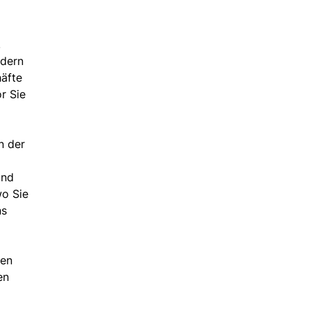
,
ndern
häfte
r Sie
n der
und
wo Sie
ns
den
en