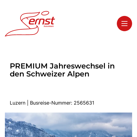
Toggl
Reisethemen
PREMIUM Jahreswechsel in
Toggl
Highlights
den Schweizer Alpen
Toggl
Service
Toggl
Kontakt
Luzern | Busreise-Nummer: 2565631
Start
Busreisen
Bus mieten