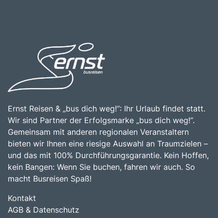
Kapellbrücke in Luzern erkunden. Ein Besuch am
Tagesausflüge und längere Aufenthalte, während die
Vierwaldstättersee ist eine hervorragende Möglichkeit, die
zahlreichen Wander- und Radwege die Besucher durch
natürliche Schönheit der Schweiz zu erleben, die lokale
die malerische Umgebung führen. Die Kombination aus
Kultur zu genießen und unvergessliche Erinnerungen zu
atemberaubender Natur, kulturellem Erbe und der
schaffen.
Möglichkeit, die schweizerische Lebensart hautnah zu
erleben, macht den Vierwaldstättersee zu einem
unverzichtbaren Ziel für Reisende, die die Vielfalt und den
Charme dieser einzigartigen Region entdecken möchten.
Ernst Reisen & „bus dich weg!“: Ihr Urlaub findet statt.
Wir sind Partner der Erfolgsmarke „bus dich weg!“.
Gemeinsam mit anderen regionalen Veranstaltern
bieten wir Ihnen eine riesige Auswahl an Traumzielen –
und das mit 100% Durchführungsgarantie. Kein Hoffen,
kein Bangen: Wenn Sie buchen, fahren wir auch. So
macht Busreisen Spaß!
Kontakt
AGB & Datenschutz