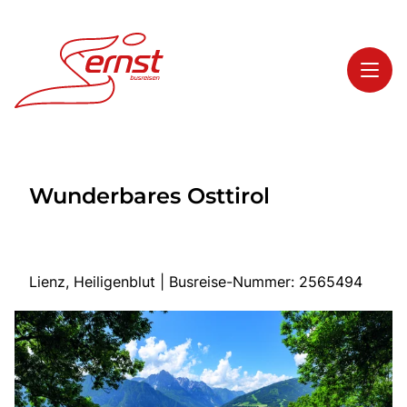
Toggl
Reisethemen
Wunderbares Osttirol
Toggl
Highlights
Toggl
Service
Toggl
Kontakt
Lienz, Heiligenblut | Busreise-Nummer: 2565494
Start
Busreisen
Bus mieten