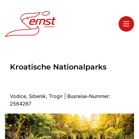
Toggl
Reisethemen
Kroatische Nationalparks
Toggl
Highlights
Toggl
Service
Toggl
Kontakt
Vodice, Sibenik, Trogir | Busreise-Nummer:
2564267
Start
Busreisen
Bus mieten