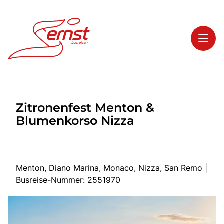
Toggl
Reisethemen
Zitronenfest Menton &
Toggl
Highlights
Blumenkorso Nizza
Toggl
Service
Toggl
Kontakt
Menton, Diano Marina, Monaco, Nizza, San Remo |
Busreise-Nummer: 2551970
Start
Busreisen
Bus mieten