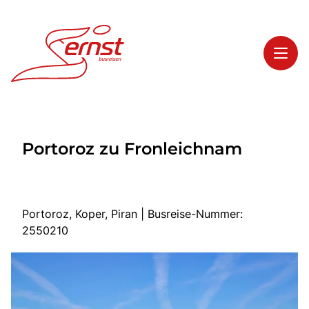
Toggl
Reisethemen
Portoroz zu Fronleichnam
Toggl
Highlights
Toggl
Service
Toggl
Kontakt
Portoroz, Koper, Piran | Busreise-Nummer:
2550210
Start
Busreisen
Bus mieten