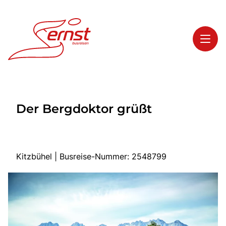
Toggl
Reisethemen
Der Bergdoktor grüßt
Toggl
Highlights
Toggl
Service
Toggl
Kontakt
Kitzbühel | Busreise-Nummer: 2548799
Start
Busreisen
Bus mieten