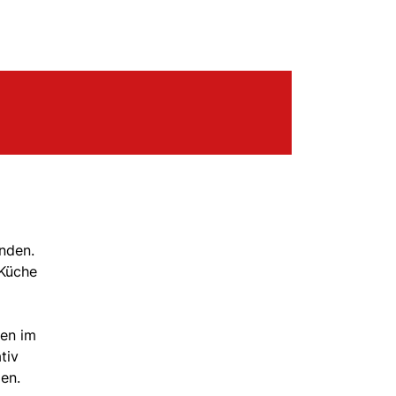
unden.
 Küche
ten im
tiv
en.