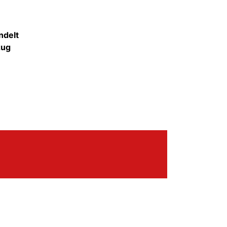
delt
zug