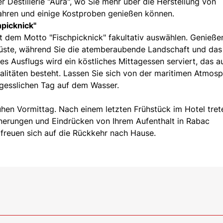
r Destillerie "Aura", wo Sie mehr über die Herstellung von
rfahren und einige Kostproben genießen können.
hpicknick"
t dem Motto "Fischpicknick" fakultativ auswählen. Genieße
Küste, während Sie die atemberaubende Landschaft und das
 Ausflugs wird ein köstliches Mittagessen serviert, das a
ialitäten besteht. Lassen Sie sich von der maritimen Atmos
gesslichen Tag auf dem Wasser.
ühen Vormittag. Nach einem letzten Frühstück im Hotel tret
nnerungen und Eindrücken von Ihrem Aufenthalt in Rabac
freuen sich auf die Rückkehr nach Hause.