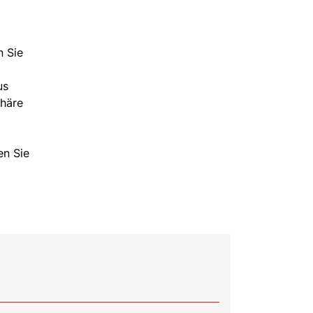
n Sie
us
phäre
en Sie