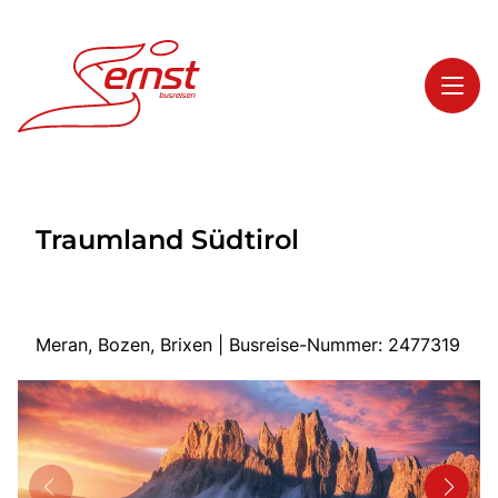
Toggl
Reisethemen
Traumland Südtirol
Toggl
Highlights
Toggl
Service
Toggl
Kontakt
Meran, Bozen, Brixen | Busreise-Nummer: 2477319
Start
Busreisen
Bus mieten