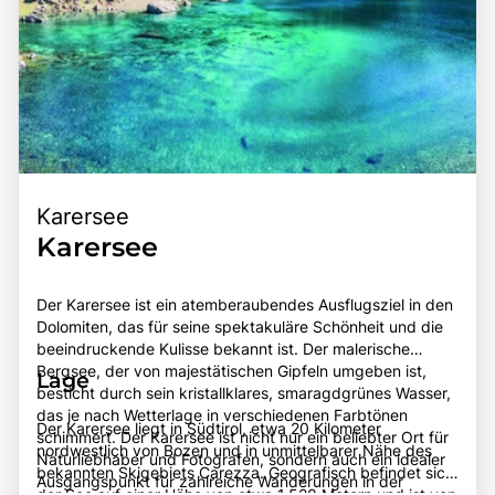
Karersee
Karersee
Der Karersee ist ein atemberaubendes Ausflugsziel in den
Dolomiten, das für seine spektakuläre Schönheit und die
beeindruckende Kulisse bekannt ist. Der malerische
Bergsee, der von majestätischen Gipfeln umgeben ist,
Lage
besticht durch sein kristallklares, smaragdgrünes Wasser,
das je nach Wetterlage in verschiedenen Farbtönen
Der Karersee liegt in Südtirol, etwa 20 Kilometer
schimmert. Der Karersee ist nicht nur ein beliebter Ort für
nordwestlich von Bozen und in unmittelbarer Nähe des
Naturliebhaber und Fotografen, sondern auch ein idealer
bekannten Skigebiets Carezza. Geografisch befindet sich
Ausgangspunkt für zahlreiche Wanderungen in der
der See auf einer Höhe von etwa 1.520 Metern und ist von