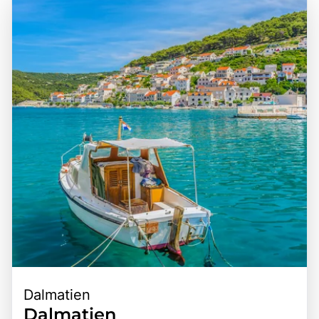
beeindruckenden Burgen bekannt. Ein Besuch in Albanien
Gebirgszug des Pindos dominiert wird. Die Hauptstadt
ist eine wunderbare Gelegenheit, die Vielfalt der Natur zu
Tirana ist gut an das Verkehrsnetz angebunden und dient
erleben, die kulturellen Schätze zu entdecken und die
als idealer Ausgangspunkt für Erkundungen des Landes.
köstliche albanische Küche zu genießen, die von frischen
Die zentrale Lage Albaniens macht es zu einem idealen
Zutaten und traditionellen Rezepten geprägt ist. Die
Ziel für Reisende, die die Schönheit der Natur und die
Kombination aus spektakulären Landschaften,
kulturellen Schätze der Region erkunden möchten. Die
historischen Stätten und einer Vielzahl von Aktivitäten
Kombination aus der beeindruckenden Geografie, der
macht Albanien zu einem unvergesslichen Ziel für
reichen Geschichte und den vielfältigen
Reisende.
Freizeitmöglichkeiten macht Albanien zu einem
unvergesslichen Erlebnis für jeden Besucher.
Dalmatien
Dalmatien