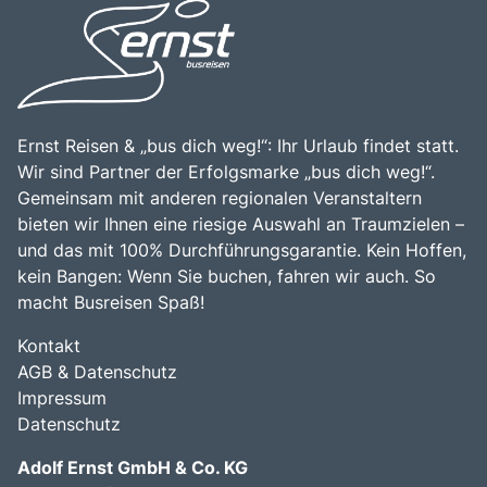
leicht von anderen Städten in Kroatien und den
entspannen. Die Kombination aus beeindruckenden
umliegenden Ländern zu erreichen ist. Die Kombination
Landschaften, reicher Geschichte und herzlicher
aus der beeindruckenden Natur, den vielfältigen
Gastfreundschaft macht Dalmatien zu einem
Freizeitmöglichkeiten und der Möglichkeit, die Kultur und
unverzichtbaren Ziel für Reisende.
Geschichte der Region zu erleben, macht Dalmatien zu
einem unverzichtbaren Ziel für Reisende, die die
Schönheit und Vielfalt dieser einzigartigen Region
Ernst Reisen & „bus dich weg!“: Ihr Urlaub findet statt.
entdecken möchten.
Wir sind Partner der Erfolgsmarke „bus dich weg!“.
Gemeinsam mit anderen regionalen Veranstaltern
bieten wir Ihnen eine riesige Auswahl an Traumzielen –
und das mit 100% Durchführungsgarantie. Kein Hoffen,
kein Bangen: Wenn Sie buchen, fahren wir auch. So
macht Busreisen Spaß!
Kontakt
AGB & Datenschutz
Impressum
Datenschutz
Adolf Ernst GmbH & Co. KG