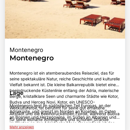
Montenegro
Montenegro
Montenegro ist ein atemberaubendes Reiseziel, das für
seine spektakuläre Natur, reiche Geschichte und kulturelle
Vielfalt bekannt ist. Die kleine Balkanrepublik bietet eine
beeindruckende Küstenlinie entlang der Adria, malerische
Lage
Berge, kristallklare Seen und charmante Städte wie Kotor,
Budva und Herceg Novi. Kotor, ein UNESCO-
Montenegro liegt im südöstlichen Teil Europas, an der
Weltkulturerbe, ist berühmt für seine gut erhaltene
Adriaküste, und grenzt im Norden an Kroatien, im Osten
Altstadt und die beeindruckenden Fjorde, während Budva
an Bosnien und Herzegowina, im Süden an Albanien und
für seine lebhafte Atmosphäre und schönen Strände
im Westen an das Adriatische Meer. Geografisch ist das
bekannt ist. Montenegro hat eine bewegte Geschichte,
Mehr anzeigen
Land von beeindruckenden Gebirgen, darunter die