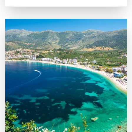
die von verschiedenen Kulturen und Zivilisationen geprägt
Dinarischen Alpen, und einer abwechslungsreichen
wurde, darunter die Römer, Byzantiner und Osmanen. Die
Küstenlinie geprägt, die von malerischen Buchten und
unberührte Natur, insbesondere der Durmitor-
Stränden gesäumt ist. Die Hauptstadt Podgorica ist gut
Nationalpark und der Skadarsee, bietet zahlreiche
erreichbar über das Straßennetz und den internationalen
Möglichkeiten für Outdoor-Aktivitäten wie Wandern,
Flughafen Podgorica, der Verbindungen zu vielen
Radfahren und Wassersport. Besucher sollten Montenegro
europäischen Städten bietet. Die zentrale Lage macht
unbedingt erkunden, um die atemberaubenden
Montenegro zu einem idealen Ausgangspunkt für
Landschaften, die herzliche Gastfreundschaft der
Erkundungstouren in die umliegenden Regionen,
Einheimischen und die köstliche mediterrane Küche zu
einschließlich der nahegelegenen Nationalparks und
genießen, die dieses Land zu einem unvergesslichen
historischen Stätten. Die Kombination aus natürlicher
Erlebnis machen.
Schönheit, kulturellem Erbe und herzlicher
Gastfreundschaft macht Montenegro zu einem attraktiven
Ziel für Reisende, die die Vielfalt und den Reichtum dieses
faszinierenden Landes entdecken möchten.