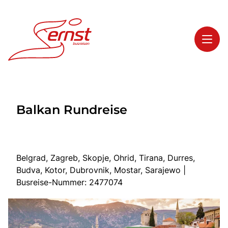
Toggl
Reisethemen
Balkan Rundreise
Toggl
Highlights
Toggl
Service
Toggl
Kontakt
Belgrad, Zagreb, Skopje, Ohrid, Tirana, Durres,
Budva, Kotor, Dubrovnik, Mostar, Sarajewo |
Busreise-Nummer: 2477074
Start
Busreisen
Bus mieten