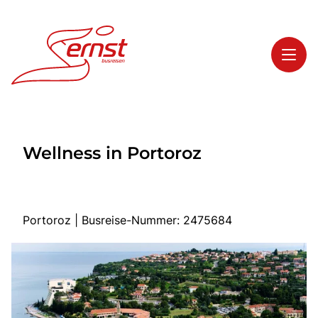
Toggl
Reisethemen
Wellness in Portoroz
Toggl
Highlights
Toggl
Service
Toggl
Kontakt
Portoroz | Busreise-Nummer: 2475684
Start
Busreisen
Bus mieten