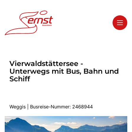
Toggl
Reisethemen
Vierwaldstättersee -
Toggl
Highlights
Unterwegs mit Bus, Bahn und
Toggl
Service
Schiff
Toggl
Kontakt
Weggis | Busreise-Nummer: 2468944
Start
Busreisen
Bus mieten