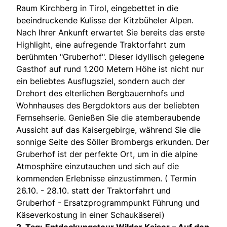
Raum Kirchberg in Tirol, eingebettet in die
beeindruckende Kulisse der Kitzbüheler Alpen.
Nach Ihrer Ankunft erwartet Sie bereits das erste
Highlight, eine aufregende Traktorfahrt zum
berühmten "Gruberhof". Dieser idyllisch gelegene
Gasthof auf rund 1.200 Metern Höhe ist nicht nur
ein beliebtes Ausflugsziel, sondern auch der
Drehort des elterlichen Bergbauernhofs und
Wohnhauses des Bergdoktors aus der beliebten
Fernsehserie. Genießen Sie die atemberaubende
Aussicht auf das Kaisergebirge, während Sie die
sonnige Seite des Söller Brombergs erkunden. Der
Gruberhof ist der perfekte Ort, um in die alpine
Atmosphäre einzutauchen und sich auf die
kommenden Erlebnisse einzustimmen. ( Termin
26.10. - 28.10. statt der Traktorfahrt und
Gruberhof - Ersatzprogrammpunkt Führung und
Käseverkostung in einer Schaukäserei)
2. Tag:
Entdeckungstour Wilder Kaiser – Auf den