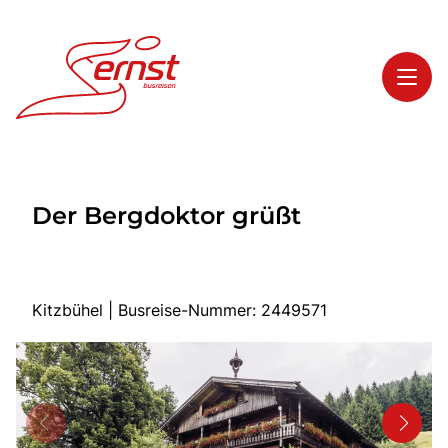
Toggl
Reisethemen
Der Bergdoktor grüßt
Toggl
Highlights
Toggl
Service
Toggl
Kontakt
Kitzbühel | Busreise-Nummer: 2449571
Start
Busreisen
Bus mieten