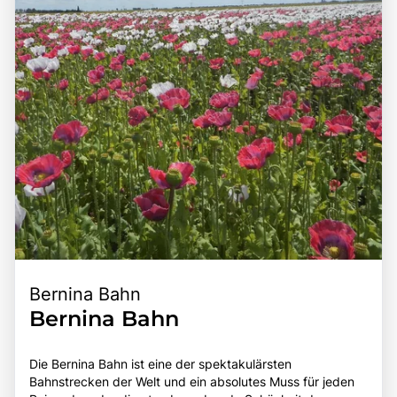
andere Sehenswürdigkeiten der Umgebung, wie das
genießen und die lokale Kultur zu entdecken. Die
Jungfraujoch oder die Aletschgletscher, zu entdecken.
Kombination aus spektakulären Landschaften, sportlichen
Die Kombination aus der Schönheit der Umgebung, der
Aktivitäten und der Möglichkeit, die alpine Küche zu
kulturellen Bedeutung der Region und der Möglichkeit, die
probieren, macht das Berner Oberland zu einem
Natur aktiv zu erleben, macht das Berner Oberland zu
unverzichtbaren Ziel für Reisende und Naturliebhaber.
einem unverzichtbaren Ziel für Reisende, die die Schätze
der Schweizer Alpen entdecken möchten.
Bernina Bahn
Bernina Bahn
Die Bernina Bahn ist eine der spektakulärsten
Bahnstrecken der Welt und ein absolutes Muss für jeden