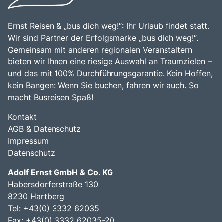
reichen Geschichte und den vielfältigen
Freizeitmöglichkeiten macht die Bernina Bahn zu einem
unvergesslichen Erlebnis für jeden Besucher.
Ernst Reisen & „bus dich weg!“: Ihr Urlaub findet statt.
Wir sind Partner der Erfolgsmarke „bus dich weg!“.
Gemeinsam mit anderen regionalen Veranstaltern
bieten wir Ihnen eine riesige Auswahl an Traumzielen –
und das mit 100% Durchführungsgarantie. Kein Hoffen,
kein Bangen: Wenn Sie buchen, fahren wir auch. So
macht Busreisen Spaß!
Kontakt
AGB & Datenschutz
Impressum
Datenschutz
Adolf Ernst GmbH & Co. KG
Habersdorferstraße 130
8230 Hartberg
Tel:
+43(0) 3332 62035
Fax: +43(0) 3332 62035-20