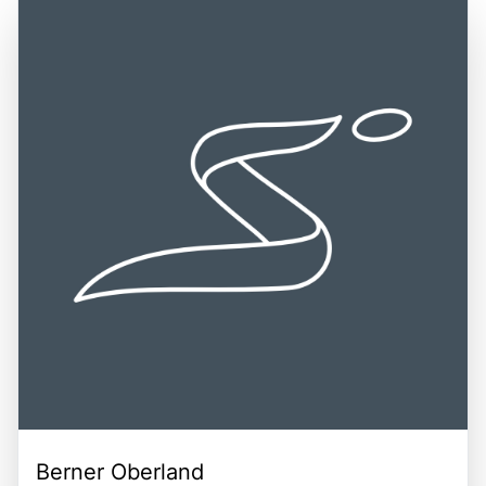
Paccard erklommen wurde. Ein Besuch am Mont Blanc ist
Umgebung zu erreichen, darunter Genf in der Schweiz
eine wunderbare Gelegenheit, die majestätische Natur zu
und Aosta in Italien, die beide gut an das Verkehrsnetz
erleben, die alpine Kultur zu entdecken und die
angebunden sind. Die zentrale Lage des Mont Blanc in
Herausforderungen des Bergsports zu genießen. Die
den Alpen macht ihn zu einem idealen Ziel für Reisende,
Kombination aus spektakulären Landschaften,
die die Schönheit der Natur und die Herausforderungen
aufregenden Aktivitäten und der einzigartigen
des Bergsports erkunden möchten. Die Kombination aus
Atmosphäre macht den Mont Blanc zu einem
der beeindruckenden Höhe, der reichen Geschichte und
unverzichtbaren Ziel für Reisende.
den vielfältigen Freizeitmöglichkeiten macht den Mont
Blanc zu einem unvergesslichen Erlebnis für jeden
Besucher.
Berner Oberland