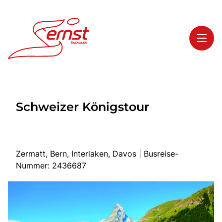
Toggl
Reisethemen
Schweizer Königstour
Toggl
Highlights
Toggl
Service
Toggl
Kontakt
Zermatt, Bern, Interlaken, Davos | Busreise-
Nummer: 2436687
Start
Busreisen
Bus mieten