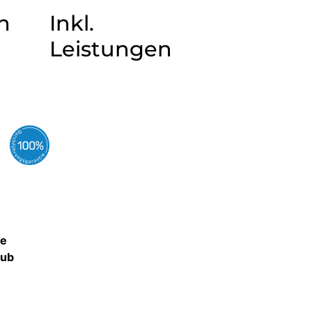
n
Inkl.
Leistungen
ne
aub