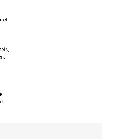
tel
els,
en.
ie
rt.