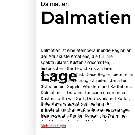
Dalmatien
Dalmatien
Dalmatien ist eine atemberaubende Region an
der Adriaküste Kroatiens, die für ihre
spektakulären Küstenlandschaften,
historischen Städte und kristallklaren
Lage
Gewässer bekannt ist. Diese Region bietet eine
Vielzahl von Freizeitmöglichkeiten, darunter
Schwimmen, Segeln, Wandern und Radfahren.
Dalmatien ist berühmt für seine charmanten
Küstenstädte wie Split, Dubrovnik und Zadar,
Dalmatien erstreckt sich entlang der
die mit ihrer reichen Geschichte,
Adriaküste im Süden Kroatiens und grenzt im
beeindruckenden Architektur und lebendigen
Norden an die Region Kvarner, im Osten an
Kultur Besucher aus aller Welt anziehen. Die
das Hinterland und im Süden an Montenegro.
Altstadt von Dubrovnik, ein UNESCO-
Mehr anzeigen
Geografisch ist die Region von einer
Weltkulturerbe, ist besonders hervorzuheben,
abwechslungsreichen Landschaft geprägt, die
mit ihren gut erhaltenen Stadtmauern und