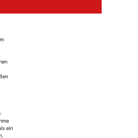
im
nnen
eßen
e
ehme
ls ein
n.