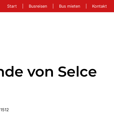
Start
|
Busreisen
|
Bus mieten
|
Kontakt
nde von Selce
11512