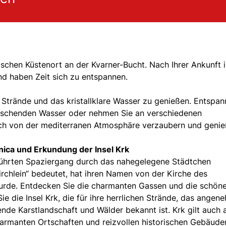
ischen Küstenort an der Kvarner-Bucht. Nach Ihrer Ankunft 
nd haben Zeit sich zu entspannen.
Strände und das kristallklare Wasser zu genießen. Entspa
rischenden Wasser oder nehmen Sie an verschiedenen
 sich von der mediterranen Atmosphäre verzaubern und geni
nica und Erkundung der Insel Krk
ührten Spaziergang durch das nahegelegene Städtchen
Kirchlein“ bedeutet, hat ihren Namen von der Kirche des
 wurde. Entdecken Sie die charmanten Gassen und die schön
 die Insel Krk, die für ihre herrlichen Strände, das angen
de Karstlandschaft und Wälder bekannt ist. Krk gilt auch a
harmanten Ortschaften und reizvollen historischen Gebäude