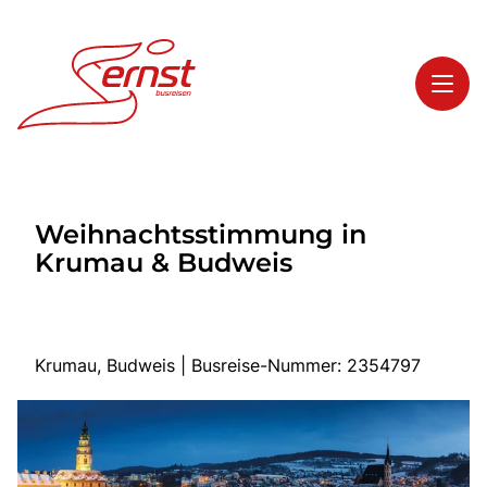
Toggl
Reisethemen
Weihnachtsstimmung in
Toggl
Highlights
Krumau & Budweis
Toggl
Service
Toggl
Kontakt
Krumau, Budweis | Busreise-Nummer: 2354797
Start
Busreisen
Bus mieten