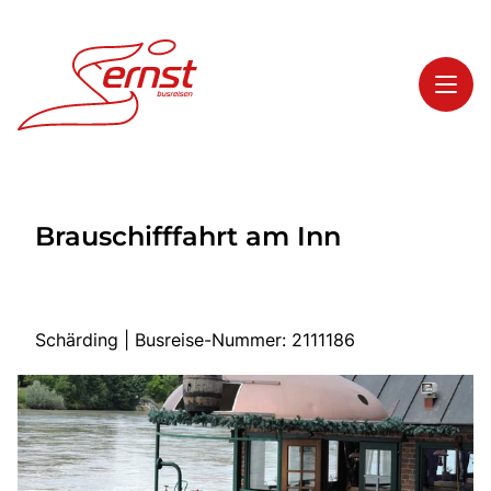
Toggl
Reisethemen
Brauschifffahrt am Inn
Toggl
Highlights
Toggl
Service
Toggl
Kontakt
Schärding | Busreise-Nummer: 2111186
Start
Busreisen
Bus mieten