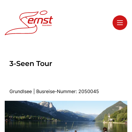
Toggl
Reisethemen
3-Seen Tour
Toggl
Highlights
Toggl
Service
Toggl
Kontakt
Grundlsee | Busreise-Nummer: 2050045
Start
Busreisen
Bus mieten